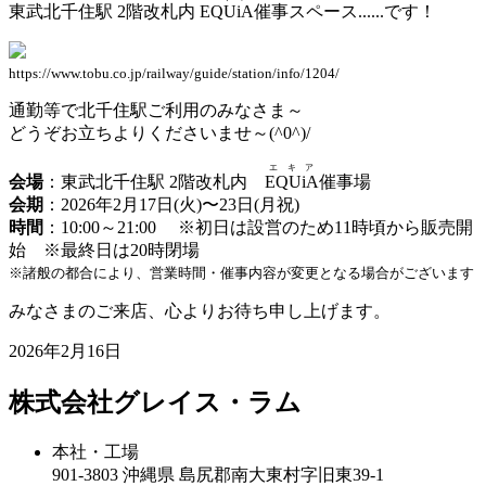
東武北千住駅 2階改札内
EQUiA
催事スペース......です！
https://www.tobu.co.jp/railway/guide/station/info/1204/
通勤等で北千住駅ご利用のみなさま～
どうぞお立ちよりくださいませ～(^0^)/
エキア
会場
：東武北千住駅 2階改札内
EQUiA
催事場
会期
：2026年2月17日(火)〜23日(月祝)
時間
：10:00～21:00 ※初日は設営のため11時頃から販売開
始 ※最終日は20時閉場
※諸般の都合により、営業時間・催事内容が変更となる場合がございます
みなさまのご来店、心よりお待ち申し上げます。
2026年2月16日
株式会社
グレイス・ラム
本社・工場
901-3803 沖縄県 島尻郡南大東村字旧東39-1