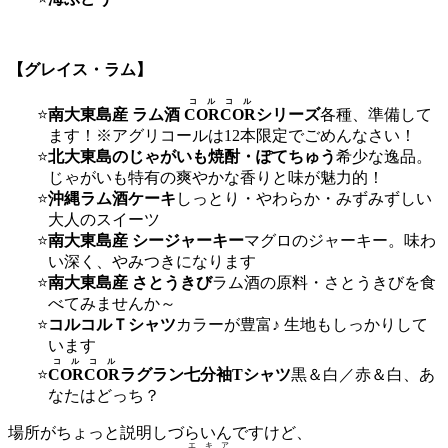
【グレイス・ラム】
コルコル
南大東島産 ラム酒
CORCOR
シリーズ
各種、準備して
ます！※アグリコールは12本限定でごめんなさい！
北大東島のじゃがいも焼酎・ぽてちゅう
希少な逸品。
じゃがいも特有の爽やかな香りと味が魅力的！
沖縄ラム酒ケーキ
しっとり・やわらか・みずみずしい
大人のスイーツ
南大東島産 シージャーキー
マグロのジャーキー。味わ
い深く、やみつきになります
南大東島産 さとうきび
ラム酒の原料・さとうきびを食
べてみませんか～
コルコルＴシャツ
カラーが豊富♪ 生地もしっかりして
います
コルコル
CORCOR
ラグラン七分袖Tシャツ
黒＆白／赤＆白、あ
なたはどっち？
場所がちょっと説明しづらいんですけど、
エキア